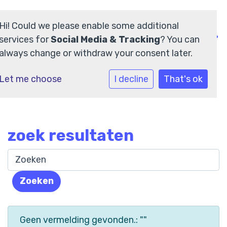
Hi! Could we please enable some additional
services for
Social Media & Tracking
? You can
always change or withdraw your consent later.
Home
Let me choose
I decline
That's ok
Over ons
Voor ouders
zoek resultaten
Onze scholen
Zoeken
Werken bij
Contact
Geen vermelding gevonden.: ""